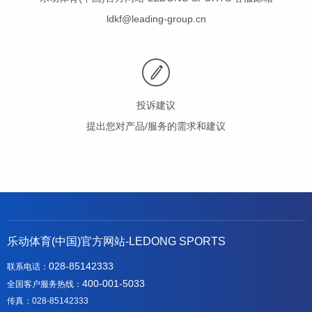
ldkf@leading-group.cn
投诉建议
提出您对产品/服务的需求和建议
乐动体育(中国)官方网站-LEDONG SPORTS
028-85142333
联系电话：
400-001-5033
全国客户服务热线：
传真：028-85142333