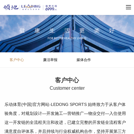
客户中心
廉洁举报
媒体合作
客户中心
C
ustomer center
乐动体育(中国)官方网站-LEDONG SPORTS 始终致力于从客户体
验角度，对规划设计—开发施工—营销推广—物业交付—入住使用
这一开发链的全流程关注和改进，已建立完整的开发链全流程客户
满意度自评体系，并且持续与行业权威机构合作，坚持开展第三方