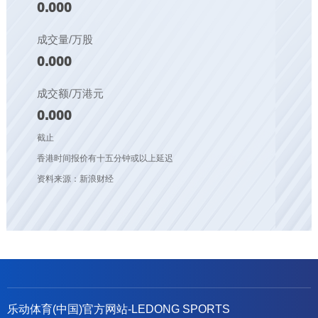
0.000
成交量/万股
0.000
成交额/万港元
0.000
截止
香港时间报价有十五分钟或以上延迟
资料来源：新浪财经
乐动体育(中国)官方网站-LEDONG SPORTS