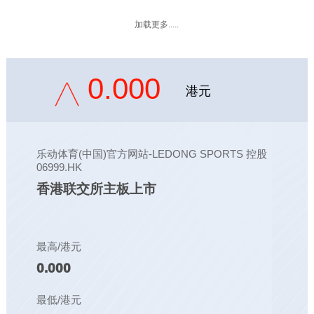
加载更多.....
0.000
港元
乐动体育(中国)官方网站-LEDONG SPORTS 控股
06999.HK
香港联交所主板上市
最高/港元
0.000
最低/港元